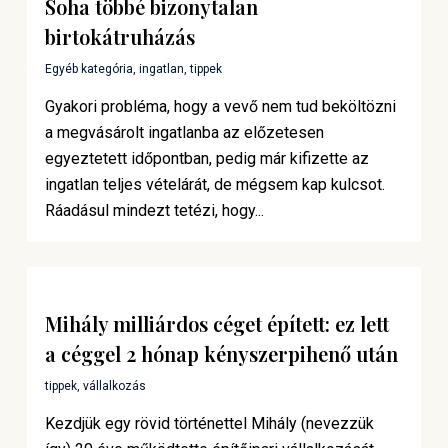
Soha többé bizonytalan
birtokátruházás
Egyéb kategória
,
ingatlan
,
tippek
Gyakori probléma, hogy a vevő nem tud beköltözni
a megvásárolt ingatlanba az előzetesen
egyeztetett időpontban, pedig már kifizette az
ingatlan teljes vételárát, de mégsem kap kulcsot.
Ráadásul mindezt tetézi, hogy...
Mihály milliárdos céget épített: ez lett
a céggel 2 hónap kényszerpihenő után
tippek
,
vállalkozás
Kezdjük egy rövid történettel Mihály (nevezzük