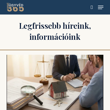
Skip
Menu
to
search
main
content
Legfrissebb híreink,
információink