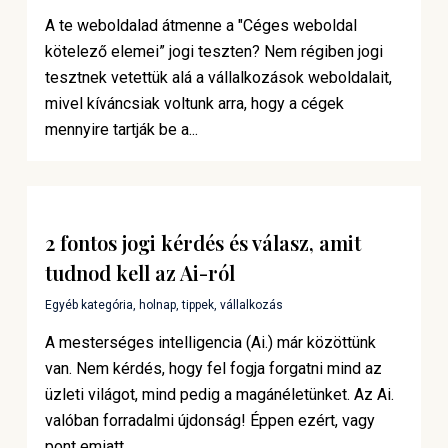
A te weboldalad átmenne a "Céges weboldal
kötelező elemei” jogi teszten? Nem régiben jogi
tesztnek vetettük alá a vállalkozások weboldalait,
mivel kíváncsiak voltunk arra, hogy a cégek
mennyire tartják be a...
2 fontos jogi kérdés és válasz, amit
tudnod kell az Ai-ról
Egyéb kategória
,
holnap
,
tippek
,
vállalkozás
A mesterséges intelligencia (Ai.) már közöttünk
van. Nem kérdés, hogy fel fogja forgatni mind az
üzleti világot, mind pedig a magánéletünket. Az Ai.
valóban forradalmi újdonság! Éppen ezért, vagy
pont emiatt...