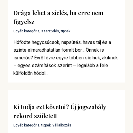
Drága lehet a síelés, ha erre nem
figyelsz
Egyéb kategória
,
szerződés
,
tippek
Hófödte hegycsúcsok, napsütés, havas táj és a
szinte elmaradhatatlan forralt bor… Önnek is
ismerős? Évről évre egyre többen síelnek, akiknek
– egyes számítások szerint – legalább a fele
külföldön hódol…
Ki tudja ezt követni? Új jogszabály
rekord született
Egyéb kategória
,
tippek
,
vállalkozás