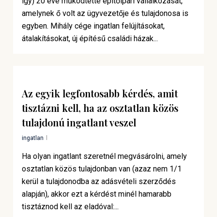
így) 20 éve működtette építőipari vállalkozását,
amelynek ő volt az ügyvezetője és tulajdonosa is
egyben. Mihály cége ingatlan felújításokat,
átalakításokat, új építésű családi házak...
Az egyik legfontosabb kérdés, amit
tisztázni kell, ha az osztatlan közös
tulajdonú ingatlant veszel
ingatlan
Ha olyan ingatlant szeretnél megvásárolni, amely
osztatlan közös tulajdonban van (azaz nem 1/1
kerül a tulajdonodba az adásvételi szerződés
alapján), akkor ezt a kérdést minél hamarabb
tisztáznod kell az eladóval:...