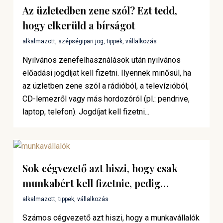
Az üzletedben zene szól? Ezt tedd,
hogy elkerüld a bírságot
alkalmazott
,
szépségipari jog
,
tippek
,
vállalkozás
Nyilvános zenefelhasználások után nyilvános
előadási jogdíjat kell fizetni. Ilyennek minősül, ha
az üzletben zene szól a rádióból, a televízióból,
CD-lemezről vagy más hordozóról (pl.: pendrive,
laptop, telefon). Jogdíjat kell fizetni...
Sok cégvezető azt hiszi, hogy csak
munkabért kell fizetnie, pedig…
alkalmazott
,
tippek
,
vállalkozás
Számos cégvezető azt hiszi, hogy a munkavállalók