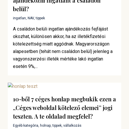
ajándékozni ingatlant a családon
belül?
ingatlan
,
NAV
,
tippek
A családon belüli ingatlan ajándékozás fejfájást
okozhat, különösen akkor, ha az illetékfizetési
kötelezettség miatt aggódnak. Magyarországon
alapesetben (tehát nem családon belül) jelenleg a
vagyonszerzési illeték mértéke lakó ingatlan
esetén 9%,...
10-ből 7 céges honlap megbukik ezen a
„Céges weboldal kötelező elemei” jogi
teszten. A te oldalad megfelel?
Egyéb kategória
,
holnap
,
tippek
,
vállalkozás