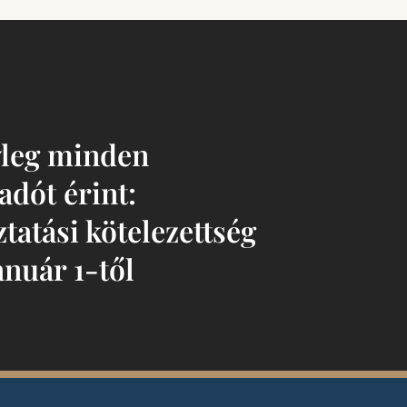
yleg minden
dót érint:
tatási kötelezettség
anuár 1-től