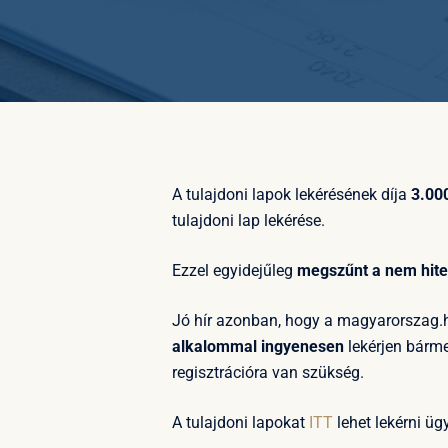
A tulajdoni lapok lekérésének díja
3.000
tulajdoni lap lekérése.
Ezzel egyidejűleg
megszűnt a nem hitel
Jó hír azonban, hogy a magyarorszag.
alkalommal ingyenesen
lekérjen bárme
regisztrációra van szükség.
A tulajdoni lapokat
ITT
lehet lekérni üg