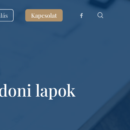
facebook
lás
Kapcsolat
search
doni lapok