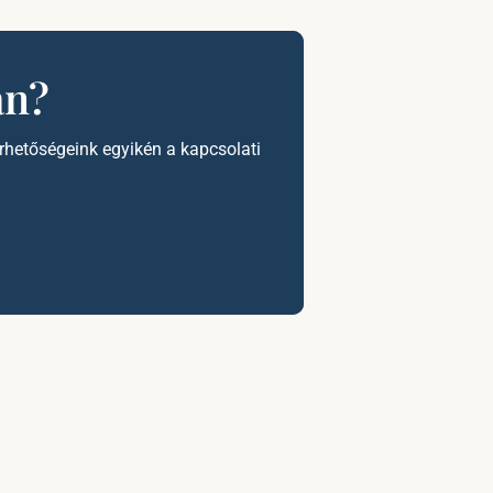
an?
érhetőségeink egyikén a kapcsolati