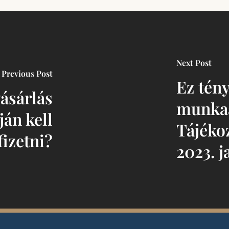
Next Post
Previous Post
Ez tén
vásárlás
munkaa
ján kell
Tájékoz
fizetni?
2023. j