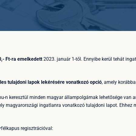
,- Ft-ra emelkedett
2023. január 1-től. Ennyibe kerül tehát ing
es tulajdoni lapok lekérésére vonatkozó opció
, amely korábban
hu-n keresztül minden magyar állampolgárnak lehetősége van a
ly magyarországi ingatlanra vonatkozó tulajdoni lapot. Ehhez
yfélkapus regisztrációval: