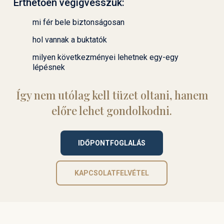
Érthetően végigvesszük:
mi fér bele biztonságosan
hol vannak a buktatók
milyen következményei lehetnek egy-egy
lépésnek
Így nem utólag kell tüzet oltani, hanem
előre lehet gondolkodni.
IDŐPONTFOGLALÁS
KAPCSOLATFELVÉTEL