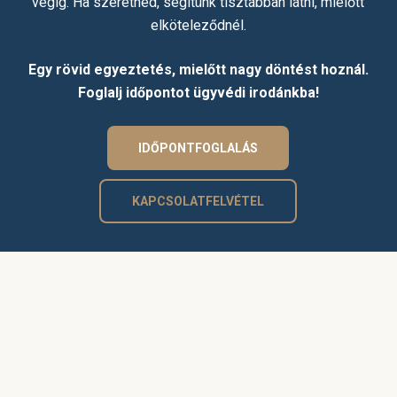
végig. Ha szeretnéd, segítünk tisztábban látni, mielőtt
elköteleződnél.
Egy rövid egyeztetés, mielőtt nagy döntést hoznál.
Foglalj időpontot ügyvédi irodánkba!
IDŐPONTFOGLALÁS
KAPCSOLATFELVÉTEL