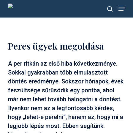
Skip
Menu
to
search
main
content
Peres ügyek megoldása
A per ritkán az első hiba következménye.
Sokkal gyakrabban több elmulasztott
döntés eredménye. Sokszor hónapok, évek
feszültsége sűrűsödik egy pontba, ahol
már nem lehet tovább halogatni a döntést.
Ilyenkor nem az a legfontosabb kérdés,
hogy „lehet-e perelni”, hanem az, hogy mi a
legjobb lépés most. Ebben segítünk: