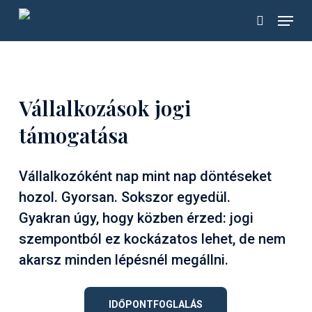
Skip
Menu
to
search
main
content
Vállalkozások jogi
támogatása
Vállalkozóként nap mint nap döntéseket
hozol. Gyorsan. Sokszor egyedül.
Gyakran úgy, hogy közben érzed: jogi
szempontból ez kockázatos lehet, de nem
akarsz minden lépésnél megállni.
IDŐPONTFOGLALÁS