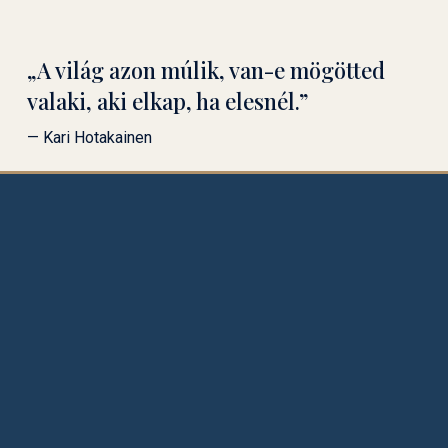
„A világ azon múlik, van-e mögötted
valaki, aki elkap, ha elesnél.”
— Kari Hotakainen
Jogi védőháló vállalkozásoknak,
ingatlanügyletekhez és jogi konfliktusok
esetén.