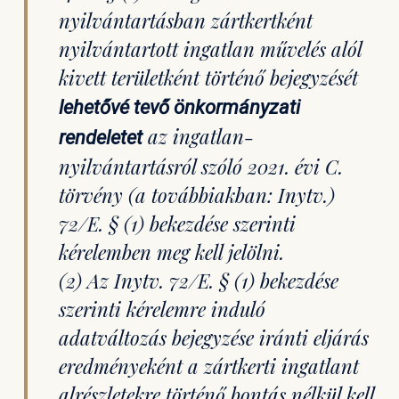
nyilvántartásban zártkertként
nyilvántartott ingatlan művelés alól
kivett területként történő bejegyzését
lehetővé tevő önkormányzati
az ingatlan-
rendeletet
nyilvántartásról szóló 2021. évi C.
törvény (a továbbiakban: Inytv.)
72/E. § (1) bekezdése szerinti
kérelemben meg kell jelölni.
(2) Az Inytv. 72/E. § (1) bekezdése
szerinti kérelemre induló
adatváltozás bejegyzése iránti eljárás
eredményeként a zártkerti ingatlant
alrészletekre történő bontás nélkül kell