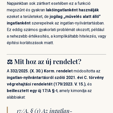
Napjainkban sok zártkert esetében ez a funkció
megszűnt és gyakran
lakóingatlanként használják
ezeket a területeket, de
jogilag „művelés alatt álló”
ingatlanként
szerepelnek az ingatlan-nyilvántartásban.
Ez eddig számos gyakorlati problémát okozott, például
a nehezebb értékesítés, a komplikáltabb hitelezés, vagy
építési korlátozások miatt.
⚖️ Mit hoz az új rendelet?
A
332/2025. (X. 30.) Korm. rendelet
módosította az
ingatlan-nyilvántartásról szóló 2021. évi C. törvény
végrehajtási rendeletét (179/2023. V. 15.)
, és
beillesztett egy új 17/A §-t
, amely kimondja az
alábbiakat:
17/A. § (1) Az ingatlan-