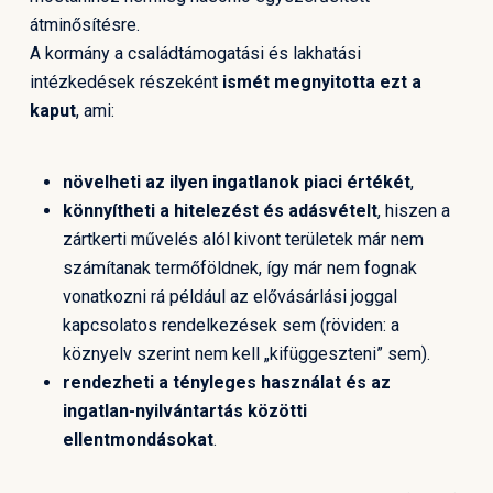
átminősítésre.
A kormány a családtámogatási és lakhatási
intézkedések részeként
ismét megnyitotta ezt a
kaput
, ami:
növelheti az ilyen ingatlanok piaci értékét
,
könnyítheti a hitelezést és adásvételt
, hiszen a
zártkerti művelés alól kivont területek már nem
számítanak termőföldnek, így már nem fognak
vonatkozni rá például az elővásárlási joggal
kapcsolatos rendelkezések sem (röviden: a
köznyelv szerint nem kell „kifüggeszteni” sem).
rendezheti a tényleges használat és az
ingatlan-nyilvántartás közötti
ellentmondásokat
.