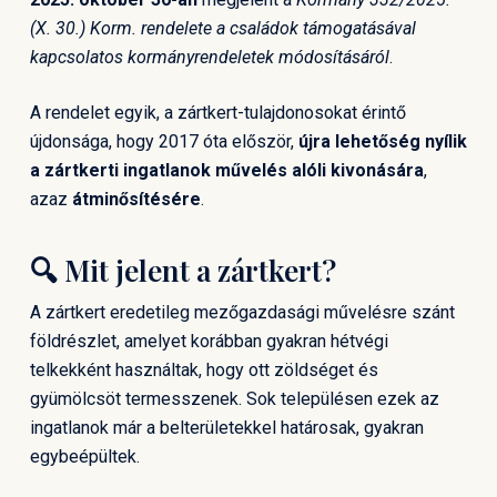
(X. 30.) Korm. rendelete a családok támogatásával
kapcsolatos kormányrendeletek módosításáról
.
A rendelet egyik, a zártkert-tulajdonosokat érintő
újdonsága, hogy 2017 óta először,
újra lehetőség nyílik
a zártkerti ingatlanok művelés alóli kivonására
,
azaz
átminősítésére
.
🔍 Mit jelent a zártkert?
A zártkert eredetileg mezőgazdasági művelésre szánt
földrészlet, amelyet korábban gyakran hétvégi
telkekként használtak, hogy ott zöldséget és
gyümölcsöt termesszenek. Sok településen ezek az
ingatlanok már a belterületekkel határosak, gyakran
egybeépültek.