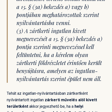
a 15. § (3a) bekezdés a) vagy b)
pontjában meghatározottak szerint
nyilvántartásba venni.
(3) A zártkerti ingatlan kivett
megnevezését a 15. § (3a) bekezdés a)
pontja szerinti megnevezéssel kell
feltüntetni, ha a kérelem olyan
zártkerti földrészletet érintően került
benyújtásra, amelyen az ingatlan-
nyilvántartás szerint épület nem áll.
Tehát az ingatlan-nyilvántartásban zártkertként
nyilvántartott ingatlan
zárkerti művelés alól kivett
területként
akkor jegyezhető be, ha a
helyi