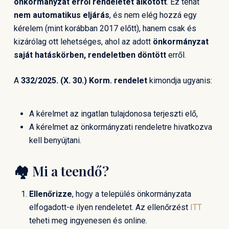
önkormányzat erről rendeletet alkotott
. Ez tehát
nem automatikus eljárás
, és nem elég hozzá egy
kérelem (mint korábban 2017 előtt), hanem csak és
kizárólag ott lehetséges, ahol az adott
önkormányzat
saját hatáskörben, rendeletben döntött
erről.
A
332/2025. (X. 30.) Korm. rendelet
kimondja ugyanis:
A kérelmet az ingatlan tulajdonosa terjeszti elő,
A kérelmet az önkormányzati rendeletre hivatkozva
kell benyújtani.
🏘️ Mi a teendő?
Ellenőrizze
, hogy a település önkormányzata
elfogadott-e ilyen rendeletet. Az ellenőrzést
ITT
teheti meg ingyenesen és online.