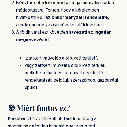
Készítse el a kérelmet
az ingatlan-nyilvántartás
módosítására. Fontos, hogy a kérelemben
hivatkozni kell az
önkormányzati rendeletre
,
amely engedélyezi a művelés alóli kivonást.
A földhivatal ezt követően
átvezeti az ingatlan
megnevezését
:
„zártkerti művelés alól kivett terület”,
vagy zártkerti művelés alól kivett terület,
mellette feltüntetve a fennálló épület fő
rendeltetését, például: szerszámos, gazdasági
épület.
🧭 Miért fontos ez?
Korábban 2017 előtt volt utoljára lehetőség a
mostanihoz némileg hasonló egyszerűsített