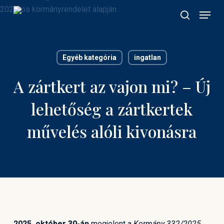
Skip
Menu
to
search
main
content
Egyéb kategória
ingatlan
A zártkert az vajon mi? – Új
lehetőség a zártkertek
művelés alóli kivonásra
2025. október 30-án
megjelent a
Kormány 332/2025.