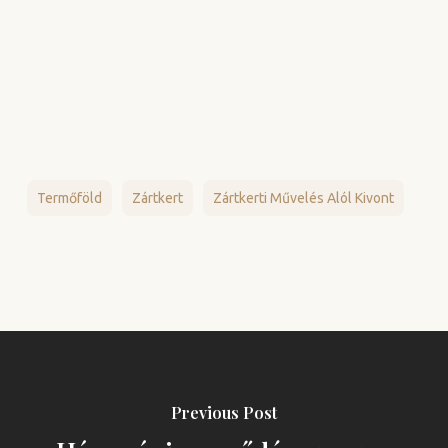
Termőföld
Zártkert
Zártkerti Művelés Alól Kivont
Previous Post