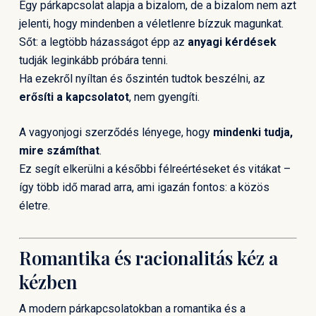
Egy párkapcsolat alapja a bizalom, de a bizalom nem azt
jelenti, hogy mindenben a véletlenre bízzuk magunkat.
Sőt: a legtöbb házasságot épp az
anyagi kérdések
tudják leginkább próbára tenni.
Ha ezekről nyíltan és őszintén tudtok beszélni, az
erősíti a kapcsolatot
, nem gyengíti.
A vagyonjogi szerződés lényege, hogy
mindenki tudja,
mire számíthat
.
Ez segít elkerülni a későbbi félreértéseket és vitákat –
így több idő marad arra, ami igazán fontos: a közös
életre.
Romantika és racionalitás kéz a
kézben
A modern párkapcsolatokban a romantika és a