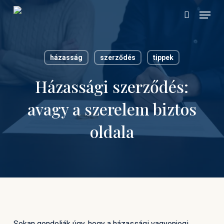
Skip
Menu
to
search
main
content
házasság
szerződés
tippek
Házassági szerződés:
avagy a szerelem biztos
oldala
Sokan gondolják úgy, hogy a házassági vagyonjogi