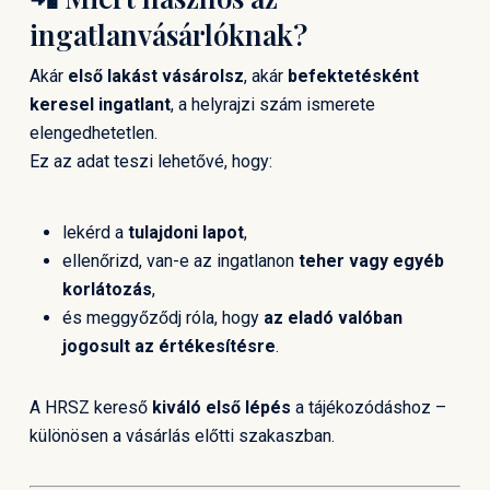
ingatlanvásárlóknak?
Akár
első lakást vásárolsz
, akár
befektetésként
keresel ingatlant
, a helyrajzi szám ismerete
elengedhetetlen.
Ez az adat teszi lehetővé, hogy:
lekérd a
tulajdoni lapot
,
ellenőrizd, van-e az ingatlanon
teher vagy egyéb
korlátozás
,
és meggyőződj róla, hogy
az eladó valóban
jogosult az értékesítésre
.
A HRSZ kereső
kiváló első lépés
a tájékozódáshoz –
különösen a vásárlás előtti szakaszban.