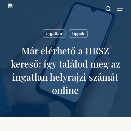
Skip
Menu
to
search
main
content
ingatlan
tippek
Már elérhető a HRSZ
kereső: így találod meg az
ingatlan helyrajzi számát
online