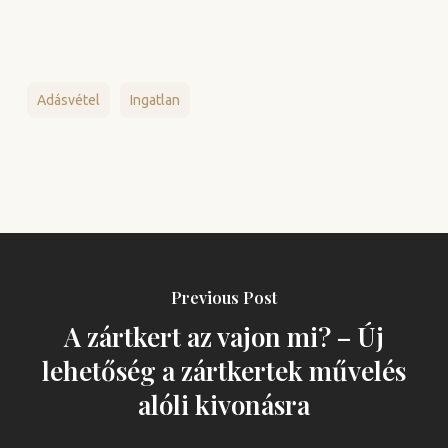
Adásvétel
Ingatlan
Previous Post
A zártkert az vajon mi? – Új
lehetőség a zártkertek művelés
alóli kivonásra