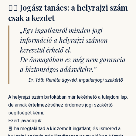
🧑‍⚖️ Jogász tanács: a helyrajzi szám
csak a kezdet
„Egy ingatlanról minden jogi
információ a helyrajzi számon
keresztül érhető el.
De önmagában ez még nem garancia
a biztonságos adásvételre.”
—
Dr. Tóth Renáta ügyvéd, ingatlanjogi szakértő
A helyrajzi szám birtokában már lekérhető a tulajdoni lap,
de annak értelmezéséhez érdemes jogi szakértő
segítségét kérni.
Ezért javasoljuk:
📘 ha megtaláltad a kiszemelt ingatlant, és ismered a