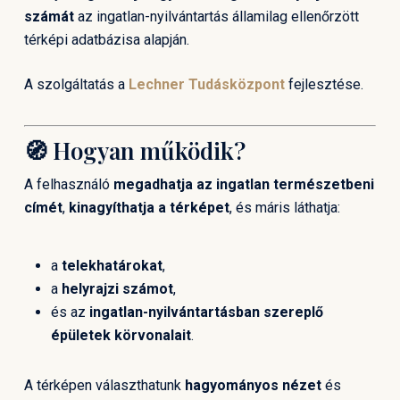
számát
az ingatlan-nyilvántartás államilag ellenőrzött
térképi adatbázisa alapján.
A szolgáltatás a
Lechner Tudásközpont
fejlesztése.
🧭 Hogyan működik?
A felhasználó
megadhatja az ingatlan természetbeni
címét
,
kinagyíthatja a térképet
, és máris láthatja:
a
telekhatárokat
,
a
helyrajzi számot
,
és az
ingatlan-nyilvántartásban szereplő
épületek körvonalait
.
A térképen választhatunk
hagyományos nézet
és