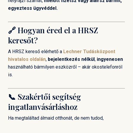
helyrajzi számát,
mielőtt fizetsz vagy aláírsz bármit,
egyeztess ügyvéddel.
🔗 Hogyan éred el a HRSZ
keresőt?
A HRSZ kereső elérhető a
Lechner Tudásközpont
hivatalos oldalán
,
bejelentkezés nélkül
,
ingyenesen
használható bármilyen eszközről – akár okostelefonról
is.
📞 Szakértői segítség
ingatlanvásárláshoz
Ha megtaláltad álmaid otthonát, de nem tudod,