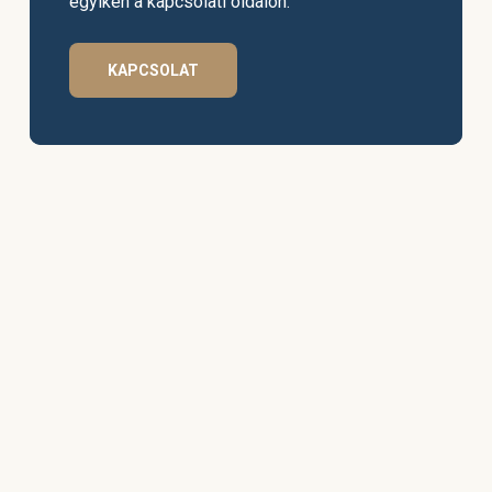
egyikén a kapcsolati oldalon.
KAPCSOLAT