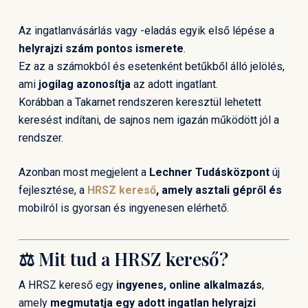
Az ingatlanvásárlás vagy -eladás egyik első lépése a
helyrajzi szám pontos ismerete
.
Ez az a számokból és esetenként betűkből álló jelölés,
ami
jogilag azonosítja
az adott ingatlant.
Korábban a Takarnet rendszeren keresztül lehetett
keresést indítani, de sajnos nem igazán működött jól a
rendszer.
Azonban most megjelent a
Lechner Tudásközpont
új
fejlesztése, a
HRSZ kereső
, amely asztali gépről és
mobilról is gyorsan és ingyenesen elérhető.
⚖️ Mit tud a HRSZ kereső?
A HRSZ kereső egy
ingyenes, online alkalmazás
,
amely
megmutatja egy adott ingatlan helyrajzi