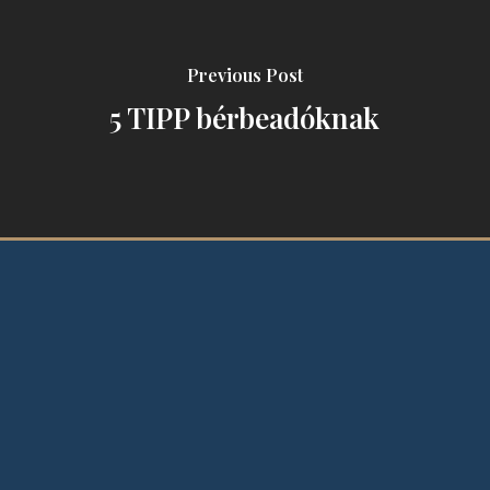
Previous Post
5 TIPP bérbeadóknak
Jogi védőháló vállalkozásoknak,
ingatlanügyletekhez és jogi konfliktusok