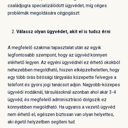
családjogra specializálódott ügyvédet, míg céges
problémák megoldására cégjogászt.
Válassz olyan ügyvédet, akit el is tudsz érni
A megfelelő szakmai tapasztalat után az egyik
legfontosabb szempont, hogy az ügyvéd könnyen
elérhető legyen. Az egyéni ügyvédnél ez érhető okokból
nehezebben megoldható, hiszen elképzelhetetlen, hogy
egy több órás bírósági tárgyalás közepette felvegye a
telefont és gyors jogi tanácsot adjon. Nagyobb-közepes
ügyvédi irodáknál, társulásoknál azonban ahol akár 3-4
ügyvéd, és megfelelő adminisztráció dolgozik ez
könnyebben megoldható. Ha ugyanis a vezető ügyvéd
nem érhető el, egészen biztosan van olyan helyettes,
aki égető helyzetben segíteni tud.