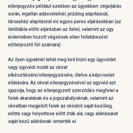
ellenjegyzés például ezekben az ügyekben: cégeljárás
során, ingatlan adásvételnél, jelzálog alapításnál,
társasház alapításnál és egyes peres eljárásokban (az
ítélőtábla előtti eljárásban az ítélet, valamint az ügy
érdemében hozott végzések ellen fellebbezést
előterjesztő fél számára).
Az ilyen ügyeknél tehát meg kell bízni egy ügyvédet
vagy ügyvédi irodát az okirat
elkészítésére/ellenjegyzésére, illetve a képviselet
ellátására. Az okirat ellenjegyzésével az ügyvéd azt
igazolja, hogy az ellenjegyzett szerződés megfelel a
felek akaratának és a jogszabályoknak, valamint az
okiratban megjelölt felek az okiratot saját kezűleg,
előtte vagy helyettese előtt írták alá, vagy aláírásukat
saját kezű aláírásnak ismerték el.