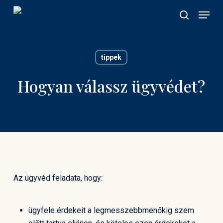
Skip
Menu
to
search
main
content
tippek
Hogyan válassz ügyvédet?
Az ügyvéd feladata, hogy:
ügyfele érdekeit a legmesszebbmenőkig szem