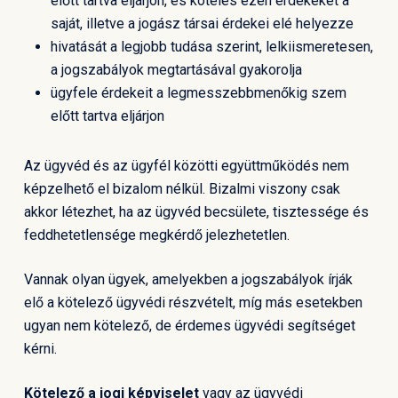
előtt tartva eljárjon, és köteles ezen érdekeket a
saját, illetve a jogász társai érdekei elé helyezze
hivatását a legjobb tudása szerint, lelkiismeretesen,
a jogszabályok megtartásával gyakorolja
ügyfele érdekeit a legmesszebbmenőkig szem
előtt tartva eljárjon
Az ügyvéd és az ügyfél közötti együttműködés nem
képzelhető el bizalom nélkül. Bizalmi viszony csak
akkor létezhet, ha az ügyvéd becsülete, tisztessége és
feddhetetlensége megkérdő jelezhetetlen.
Vannak olyan ügyek, amelyekben a jogszabályok írják
elő a kötelező ügyvédi részvételt, míg más esetekben
ugyan nem kötelező, de érdemes ügyvédi segítséget
kérni.
Kötelező a jogi képviselet
vagy az ügyvédi