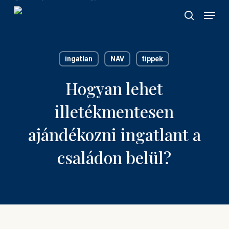
Skip
Menu
to
search
main
content
ingatlan
NAV
tippek
Hogyan lehet
illetékmentesen
ajándékozni ingatlant a
családon belül?