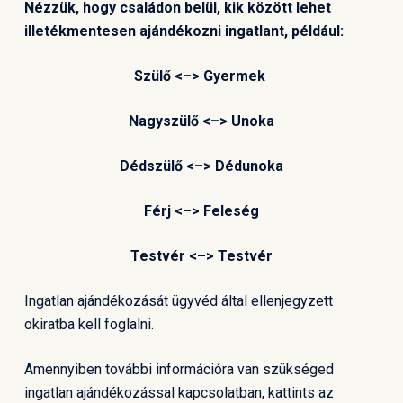
Nézzük, hogy családon belül, kik között lehet
illetékmentesen ajándékozni ingatlant, például:
Szülő <–> Gyermek
Nagyszülő <–> Unoka
Dédszülő <–> Dédunoka
Férj <–> Feleség
Testvér <–> Testvér
Ingatlan ajándékozását ügyvéd által ellenjegyzett
okiratba kell foglalni.
Amennyiben további információra van szükséged
ingatlan ajándékozással kapcsolatban, kattints az