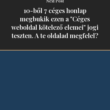
Next Post
10-ből 7 céges honlap
megbukik ezen a "Céges
weboldal kötelező elemei" jogi
teszten. A te oldalad megfelel?
Jogi védőháló vállalkozásoknak,
ingatlanügyletekhez és jogi konfliktusok