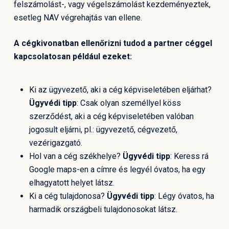
felszámolást-, vagy végelszámolást kezdeményeztek,
esetleg NAV végrehajtás van ellene.
A cégkivonatban ellenőrizni tudod a partner céggel
kapcsolatosan például ezeket:
Ki az ügyvezető, aki a cég képviseletében eljárhat?
Ügyvédi tipp
: Csak olyan személlyel köss
szerződést, aki a cég képviseletében valóban
jogosult eljárni, pl.: ügyvezető, cégvezető,
vezérigazgató.
Hol van a cég székhelye?
Ügyvédi tipp
: Keress rá
Google maps-en a címre és legyél óvatos, ha egy
elhagyatott helyet látsz.
Ki a cég tulajdonosa?
Ügyvédi tipp
: Légy óvatos, ha
harmadik országbeli tulajdonosokat látsz.