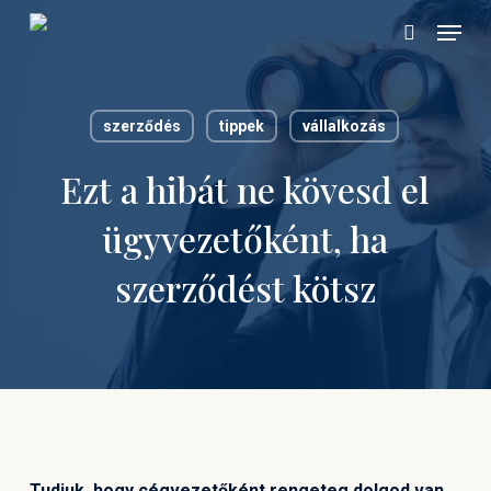
Skip
Menu
to
search
main
content
szerződés
tippek
vállalkozás
Ezt a hibát ne kövesd el
ügyvezetőként, ha
szerződést kötsz
Tudjuk, hogy cégvezetőként rengeteg dolgod van,