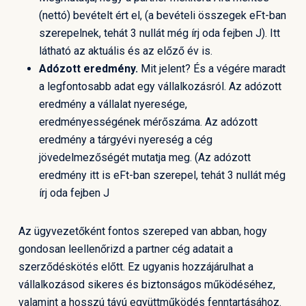
(nettó) bevételt ért el, (a bevételi összegek eFt-ban
szerepelnek, tehát 3 nullát még írj oda fejben J). Itt
látható az aktuális és az előző év is.
Adózott eredmény.
Mit jelent? És a végére maradt
a legfontosabb adat egy vállalkozásról. Az adózott
eredmény a vállalat nyeresége,
eredményességének mérőszáma. Az adózott
eredmény a tárgyévi nyereség a cég
jövedelmezőségét mutatja meg. (Az adózott
eredmény itt is eFt-ban szerepel, tehát 3 nullát még
írj oda fejben J
Az ügyvezetőként fontos szereped van abban, hogy
gondosan leellenőrizd a partner cég adatait a
szerződéskötés előtt. Ez ugyanis hozzájárulhat a
vállalkozásod sikeres és biztonságos működéséhez,
valamint a hosszú távú együttműködés fenntartásához.