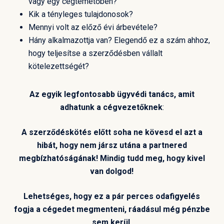
vagy egy cégtemetőben?
Kik a tényleges tulajdonosok?
Mennyi volt az előző évi árbevétele?
Hány alkalmazottja van? Elegendő ez a szám ahhoz,
hogy teljesítse a szerződésben vállalt
kötelezettségét?
Az egyik legfontosabb ügyvédi tanács, amit
adhatunk a cégvezetőknek
:
A szerződéskötés előtt soha ne kövesd el azt a
hibát, hogy nem jársz utána a partnered
megbízhatóságának! Mindig tudd meg, hogy kivel
van dolgod!
Lehetséges, hogy ez a pár perces odafigyelés
fogja a cégedet megmenteni, ráadásul még pénzbe
sem kerül.