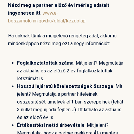
Nézd meg a partner előző évi mérleg adatait
ingyenesen itt
:
www.e-
beszamolo.im.gov.hu/oldal/kezdolap
Ha soknak tűnik a megjelenő rengeteg adat, akkor is
mindenképpen nézd meg ezt a négy információt:
Foglalkoztatottak száma
. Mit jelent? Megmutatja
az aktuális és az előző 2 év foglalkoztatottak
létszámát is.
Hosszú lejáratú kötelezettségek összege
. Mit
jelent? Megmutatja a partner hiteleinek
összesítését, amelyek eFt-ban szerepelnek (tehát
3 nullát még írj oda fejben J). Itt látható az aktuális
és az előző év is.
Értékesítési nettó árbevétele
. Mit jelent?
Megmutatja, hogy a partner mekkora Áfa mentes