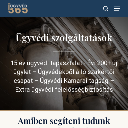
Skip
Menu
to
search
main
content
Ügyvédi szolgáltatások
15 év ügyvédi tapasztalat - Évi 200+ új
ügylet – Ügyvédekből álló szakértői
csapat – Ügyvédi Kamarai tagság –
Extra ügyvédi felelősségbiztosítás
Amiben segíteni tudunk