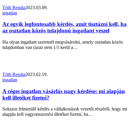
után
Tóth Renáta
2023.03.09.
Az
ingatlan
egyik
legfontosabb
Az egyik legfontosabb kérdés, amit tisztázni kell, ha
kérdés,
az osztatlan közös tulajdonú ingatlant veszel
amit
tisztázni
Ha olyan ingatlant szeretnél megvásárolni, amely osztatlan közös
kell,
tulajdonban van (azaz nem 1/1 kerül a…
ha
az
osztatlan
közös
tulajdonú
Tóth Renáta
2023.02.19.
ingatlant
A
ingatlan
veszel
céges
ingatlan
A céges ingatlan vásárlás nagy kérdése: mi alapján
vásárlás
kell illetéket fizetni?
nagy
kérdése:
Sokszor felmerülő kérdés a vállalkozások vezetői részéről, hogy mi
mi
alapján kell vagyonszerzési illetéket fizetni, ha…
alapján
kell
illetéket