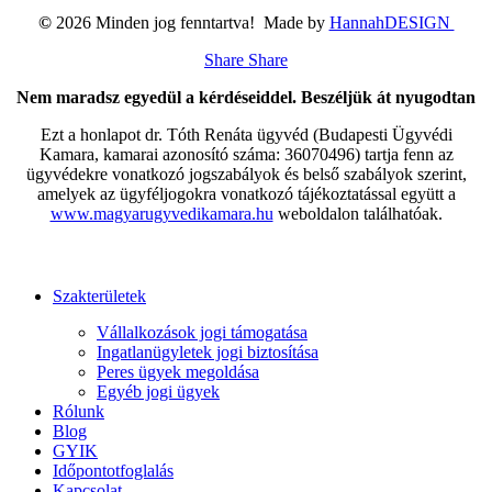
©
2026
Minden jog fenntartva! Made by
HannahDESIGN
Share
Share
Nem maradsz egyedül a kérdéseiddel. Beszéljük át nyugodtan
Ezt a honlapot dr. Tóth Renáta ügyvéd (Budapesti Ügyvédi
Kamara, kamarai azonosító száma: 36070496) tartja fenn az
ügyvédekre vonatkozó jogszabályok és belső szabályok szerint,
amelyek az ügyféljogokra vonatkozó tájékoztatással együtt a
www.magyarugyvedikamara.hu
weboldalon találhatóak.
Close
Szakterületek
Menu
Vállalkozások jogi támogatása
Ingatlanügyletek jogi biztosítása
Peres ügyek megoldása
Egyéb jogi ügyek
Rólunk
Blog
GYIK
Időpontotfoglalás
Kapcsolat