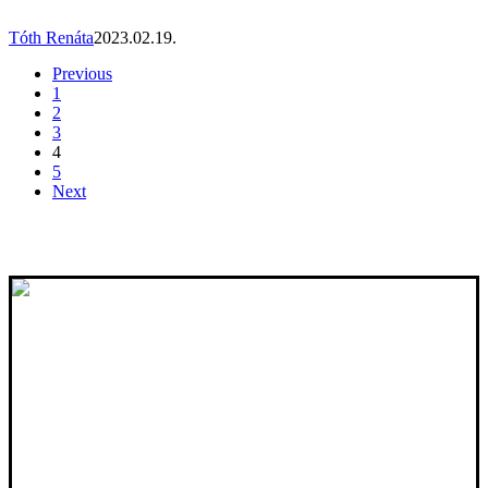
Tóth Renáta
2023.02.19.
Previous
1
2
3
4
5
Next
Jogi védőháló vállalkozásoknak, ingatlanügyletekhez és jogi konfliktusok