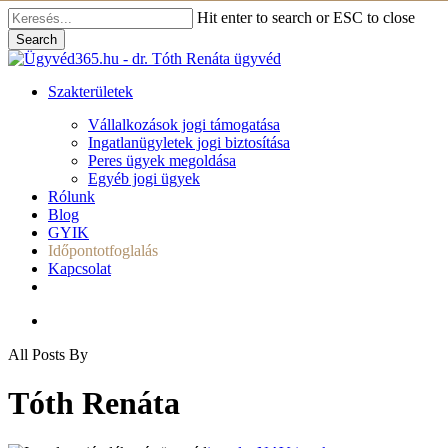
Skip
Hit enter to search or ESC to close
to
Search
main
Close
content
Search
search
Menu
Szakterületek
Vállalkozások jogi támogatása
Ingatlanügyletek jogi biztosítása
Peres ügyek megoldása
Egyéb jogi ügyek
Rólunk
Blog
GYIK
Időpontotfoglalás
Kapcsolat
facebook
search
All Posts By
Tóth Renáta