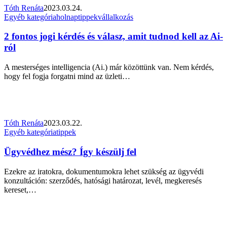
Tóth Renáta
2023.03.24.
teszten.
2
Egyéb kategória
holnap
tippek
vállalkozás
A
fontos
te
jogi
2 fontos jogi kérdés és válasz, amit tudnod kell az Ai-
oldalad
kérdés
megfelel?
ról
és
válasz,
A mesterséges intelligencia (Ai.) már közöttünk van. Nem kérdés,
amit
hogy fel fogja forgatni mind az üzleti…
tudnod
kell
az
Ai-
ról
Tóth Renáta
2023.03.22.
Ügyvédhez
Egyéb kategória
tippek
mész?
Így
Ügyvédhez mész? Így készülj fel
készülj
fel
Ezekre az iratokra, dokumentumokra lehet szükség az ügyvédi
konzultáción: szerződés, hatósági határozat, levél, megkeresés
kereset,…