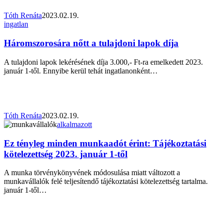
fizetni?
Tóth Renáta
2023.02.19.
Háromszorosára
ingatlan
nőtt
a
Háromszorosára nőtt a tulajdoni lapok díja
tulajdoni
lapok
A tulajdoni lapok lekérésének díja 3.000,- Ft-ra emelkedett 2023.
díja
január 1-től. Ennyibe kerül tehát ingatlanonként…
Tóth Renáta
2023.02.19.
Ez
alkalmazott
tényleg
minden
Ez tényleg minden munkaadót érint: Tájékoztatási
munkaadót
kötelezettség 2023. január 1-től
érint:
Tájékoztatási
A munka törvénykönyvének módosulása miatt változott a
kötelezettség
munkavállalók felé teljesítendő tájékoztatási kötelezettség tartalma.
2023.
január 1-től…
január
1-
től