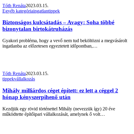
Tóth Renáta
2023.03.15.
Biztonságos
Egyéb kategória
ingatlan
tippek
kulcsátadás
–
Biztonságos kulcsátadás – Avagy: Soha többé
Avagy:
bizonytalan birtokátruházás
Soha
többé
Gyakori probléma, hogy a vevő nem tud beköltözni a megvásárolt
bizonytalan
ingatlanba az előzetesen egyeztetett időpontban,…
birtokátruházás
Tóth Renáta
2023.03.15.
Mihály
tippek
vállalkozás
milliárdos
céget
Mihály milliárdos céget épített: ez lett a céggel 2
épített:
hónap kényszerpihenő után
ez
lett
Kezdjük egy rövid történettel Mihály (nevezzük így) 20 éve
a
működtette építőipari vállalkozását, amelynek ő volt…
céggel
2
hónap
kényszerpihenő