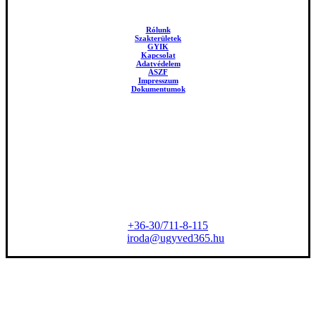
esetén.
Rólunk
Szakterületek
GYIK
Kapcsolat
Adatvédelem
ÁSZF
Impresszum
Dokumentumok
Az iroda címe
1117 Budapest,
Váli u. 4. IV. em. 2. aj.
(az Allee mögötti utca)
Kapcsolat
Tel:
+36-30/711-8-115
E-mail:
iroda@ugyved365.hu