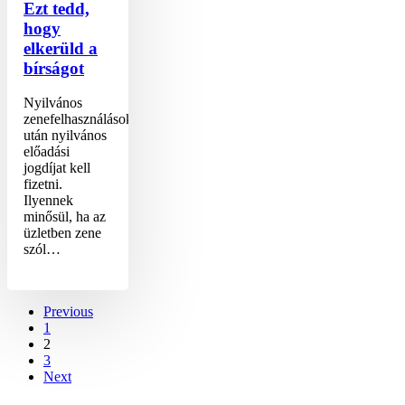
bírságot
Ezt tedd,
hogy
elkerüld a
bírságot
Nyilvános
zenefelhasználások
után nyilvános
előadási
jogdíjat kell
fizetni.
Ilyennek
minősül, ha az
üzletben zene
szól…
Previous
1
2
3
Next