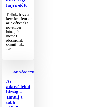
hajrá előtt
Tudjuk, hogy a
kereskedelemben
az október és a
november
hónapok
kiemelt
időszaknak
számítanak.
Azt is…
Az
adatvédelmi
bírság
adatvédelem
tippek
vállalkozás
–
Tanulj
Az
a
adatvédelmi
többi
bírság –
vállalkozás
hibájából!
Tanulj a
többi