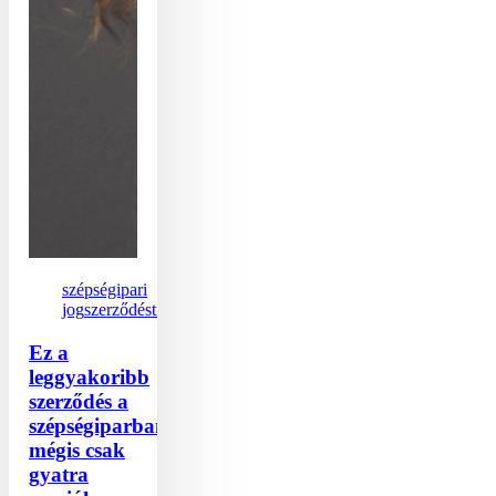
szépségipari
jog
szerződés
tippek
vállalkozás
Ez a
leggyakoribb
szerződés a
szépségiparban,
mégis csak
gyatra