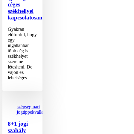
céges
székhellyel
kapcsolatosan
Gyakran
előfordul, hogy
egy
ingatlanban
több cég is
székhelyet
szeretne
létesíteni. De
vajon ez
lehetséges…
8+1
jogi
szabály
szépségipari
szalontulajdonosoknak
jog
tippek
vállalkozás
8+1 jogi
szabály