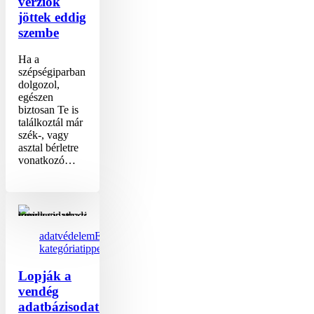
verziók
jöttek eddig
szembe
Ha a
szépségiparban
dolgozol,
egészen
biztosan Te is
találkoztál már
szék-, vagy
asztal bérletre
vonatkozó…
Lopják
a
vendég
adatbázisodat?
adatvédelem
Egyéb
Ügyvédeink
kategória
tippek
vállalkozás
tudják,
hogyan
Lopják a
lehet
vendég
korlátozni
adatbázisodat?
az