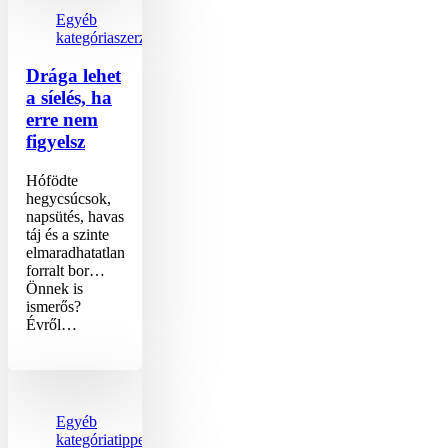
a
Egyéb
síelés,
kategória
szerződés
tippek
ha
erre
Drága lehet
nem
a síelés, ha
figyelsz
erre nem
figyelsz
Hófödte
hegycsúcsok,
napsütés, havas
táj és a szinte
elmaradhatatlan
forralt bor…
Önnek is
ismerős?
Évről…
Ki
tudja
ezt
Egyéb
követni?
kategória
tippek
vállalkozás