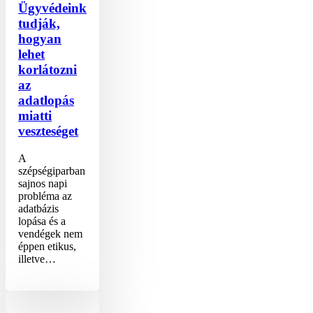
Ügyvédeink
adatlopás
tudják,
miatti
veszteséget
hogyan
lehet
korlátozni
az
adatlopás
miatti
veszteséget
A
szépségiparban
sajnos napi
probléma az
adatbázis
lopása és a
vendégek nem
éppen etikus,
illetve…
Drága
lehet