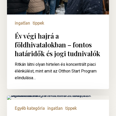
és
jogi
tudnivalók
ingatlan
tippek
Év végi hajrá a
földhivatalokban – fontos
határidők és jogi tudnivalók
Ritkán látni olyan hirtelen és koncentrált piaci
élénkülést, mint amit az Otthon Start Program
elindulása…
Illetékszabályok
az
Egyéb kategória
ingatlan
tippek
Otthon