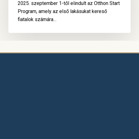
2025. szeptember 1-től elindult az Otthon Start
új
Program, amely az első lakásukat kereső
esélye
fiatalok számára…
Jogi védőháló vállalkozásoknak,
ingatlanügyletekhez és jogi konfliktusok
esetén.