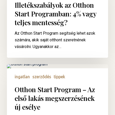
Start
Illetékszabályok az Otthon
Programban:
Start Programban: 4% vagy
4%
teljes mentesség?
vagy
teljes
Az Otthon Start Program segítség lehet azok
mentesség?
számára, akik saját otthont szeretnének
vásárolni. Ugyanakkor az…
Otthon
Start
ingatlan
szerződés
tippek
Program
–
Otthon Start Program – Az
Az
első lakás megszerzésének
első
új esélye
lakás
megszerzésének