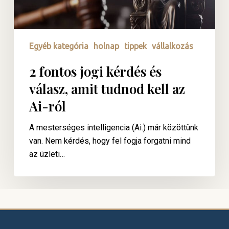
kell
az
Ai-
Egyéb kategória
holnap
tippek
vállalkozás
ról
2 fontos jogi kérdés és
válasz, amit tudnod kell az
Ai-ról
A mesterséges intelligencia (Ai.) már közöttünk
van. Nem kérdés, hogy fel fogja forgatni mind
az üzleti…