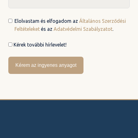
Elolvastam és elfogadom az
Általános Szerződési
Feltételeket
és az
Adatvédelmi Szabályzatot
.
Kérek további hírlevelet!
Kérem az ingyenes anyagot