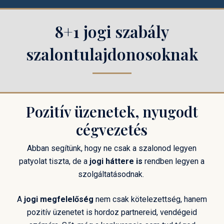
Skip
to
8+1 jogi szabály
main
content
szalontulajdonosoknak
Pozitív üzenetek, nyugodt
cégvezetés
Abban segítünk, hogy ne csak a szalonod legyen
patyolat tiszta, de a
jogi háttere is
rendben legyen a
szolgáltatásodnak.
A
jogi megfelelőség
nem csak kötelezettség, hanem
pozitív üzenetet is hordoz partnereid, vendégeid