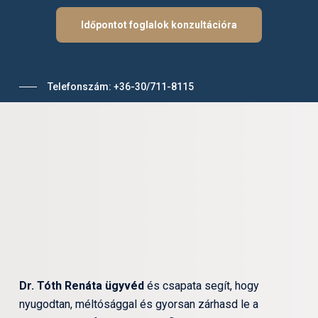
Skip
Időpontot foglalok konzultációra
to
main
content
Telefonszám: +36-30/711-8115
Dr. Tóth Renáta ügyvéd
és csapata segít, hogy
nyugodtan, méltósággal és gyorsan zárhasd le a