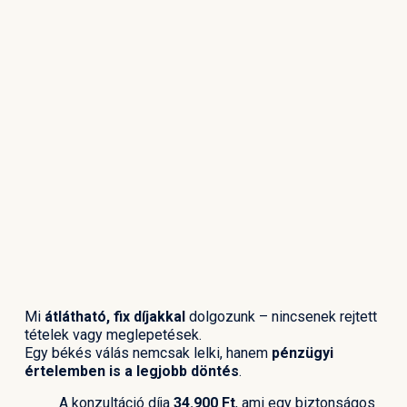
Mi
átlátható, fix díjakkal
dolgozunk – nincsenek rejtett
tételek vagy meglepetések.
Egy békés válás nemcsak lelki, hanem
pénzügyi
értelemben is a legjobb döntés
.
A konzultáció díja
34.900 Ft
, ami egy biztonságos