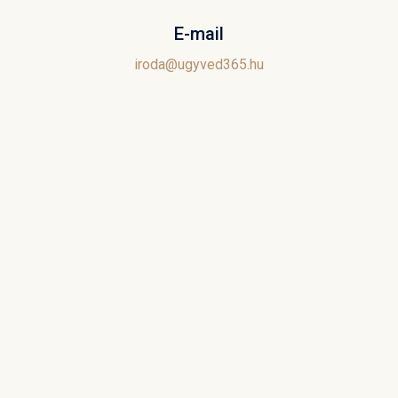
E-mail
iroda@ugyved365.hu