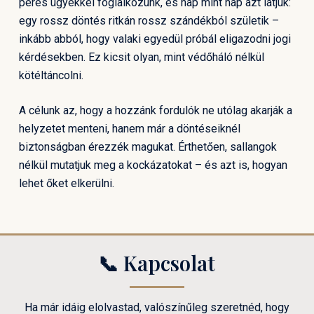
peres ügyekkel foglalkozunk, és nap mint nap azt látjuk:
egy rossz döntés ritkán rossz szándékból születik –
inkább abból, hogy valaki egyedül próbál eligazodni jogi
kérdésekben. Ez kicsit olyan, mint védőháló nélkül
kötéltáncolni.
A célunk az, hogy a hozzánk fordulók ne utólag akarják a
helyzetet menteni, hanem már a döntéseiknél
biztonságban érezzék magukat. Érthetően, sallangok
nélkül mutatjuk meg a kockázatokat – és azt is, hogyan
lehet őket elkerülni.
📞 Kapcsolat
Ha már idáig elolvastad, valószínűleg szeretnéd, hogy