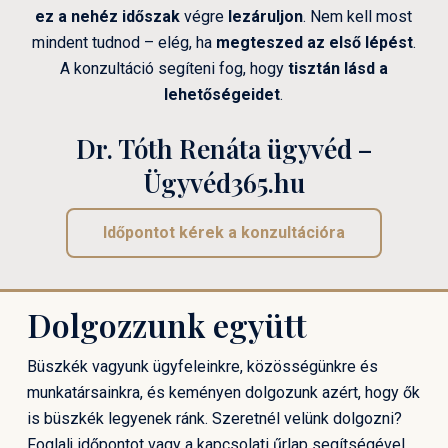
ez a nehéz időszak
végre
lezáruljon
. Nem kell most
mindent tudnod – elég, ha
megteszed az első lépést
.
A konzultáció segíteni fog, hogy
tisztán lásd a
lehetőségeidet
.
Dr. Tóth Renáta ügyvéd –
Ügyvéd365.hu
Időpontot kérek a konzultációra
Dolgozzunk együtt
Büszkék vagyunk ügyfeleinkre, közösségünkre és
munkatársainkra, és keményen dolgozunk azért, hogy ők
is büszkék legyenek ránk. Szeretnél velünk dolgozni?
Foglalj időpontot vagy a kapcsolati űrlap segítségével