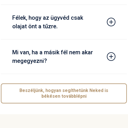
Nem gond. Akár online, videóhívásban is tudunk
konzultálni – kényelmesen, biztonságosan, bárhonnan.
Félek, hogy az ügyvéd csak
olajat önt a tűzre.
Mi pont az ellenkezőjét tesszük. A célunk nem a harc,
hanem a megegyezés – hogy mindenki nyugodtan
Mi van, ha a másik fél nem akar
léphessen tovább.
megegyezni?
Akkor sem maradsz egyedül. Segítünk előkészíteni a
következő lépést, és ha kell,
képviselünk a bontóperben
is – higgadtan, de határozottan.
Beszéljünk, hogyan segíthetünk Neked is
békésen továbblépni