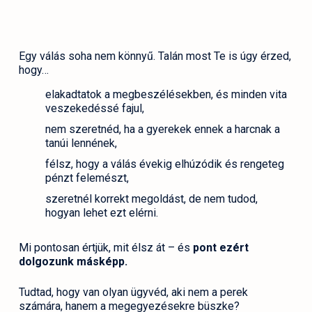
Egy válás soha nem könnyű. Talán most Te is úgy érzed,
hogy…
elakadtatok a megbeszélésekben, és minden vita
veszekedéssé fajul,
nem szeretnéd, ha a gyerekek ennek a harcnak a
tanúi lennének,
félsz, hogy a válás évekig elhúzódik és rengeteg
pénzt felemészt,
szeretnél korrekt megoldást, de nem tudod,
hogyan lehet ezt elérni.
Mi pontosan értjük, mit élsz át – és
pont ezért
dolgozunk másképp.
Tudtad, hogy van olyan ügyvéd, aki nem a perek
számára, hanem a megegyezésekre büszke?