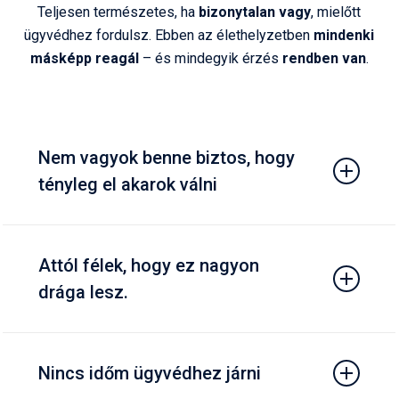
Teljesen természetes, ha
bizonytalan
vagy
, mielőtt
ügyvédhez fordulsz. Ebben az élethelyzetben
mindenki
másképp
reagál
– és mindegyik érzés
rendben
van
.
Nem vagyok benne biztos, hogy
tényleg el akarok válni
Ez teljesen rendben van. A konzultáció nem kötelez
semmire – segítünk tisztán látni, hogy nyugodt döntést
Attól félek, hogy ez nagyon
hozhass.
drága lesz.
A békés válás mindig olcsóbb, mint egy elhúzódó per. Mi
átlátható, korrekt díjazással dolgozunk – pontosan tudni
Nincs időm ügyvédhez járni
fogod, mire számíthatsz, rejtett költségek nélkül.