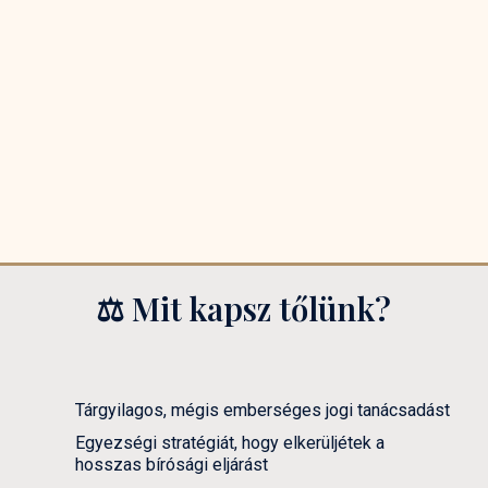
Azt hittem, a válás csak fájdalommal
Fél
járhat. De Renáta segítségével sikerült
gyo
megegyezni, és ma már nyugodtak az
dön
éjszakáim
⚖️ Mit kapsz tőlünk?
Tárgyilagos, mégis emberséges jogi tanácsadást
Egyezségi stratégiát, hogy elkerüljétek a
hosszas bírósági eljárást